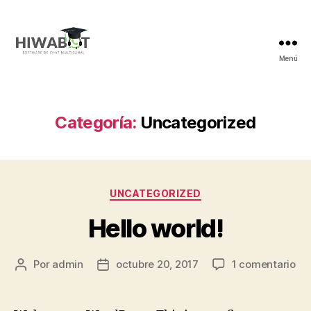
Menú
academy.hiwabot.com
Categoría:
Uncategorized
Categorías
UNCATEGORIZED
Hello world!
en
Por
admin
octubre 20, 2017
1 comentario
Autor
Fecha
Hel
de
de
wor
la
la
entrada
entrada